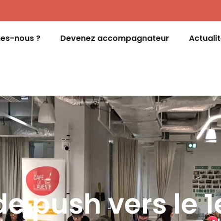
es-nous ?
Devenez accompagnateur
Actuali
de push vers le 1