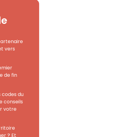
de
partenaire
t vers
emier
e de fin
s codes du
e conseils
r votre
ritoire
er ? Et