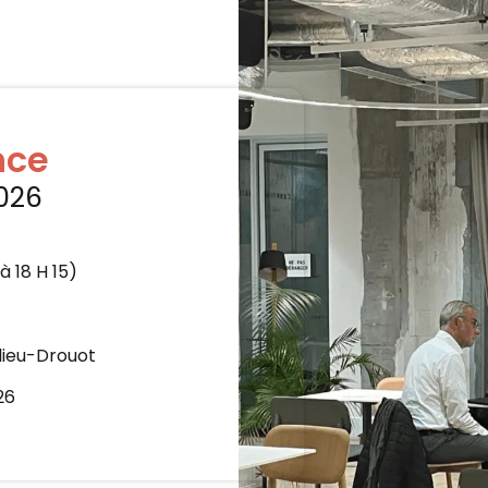
nce
026
à 18 H 15)
elieu-Drouot
26