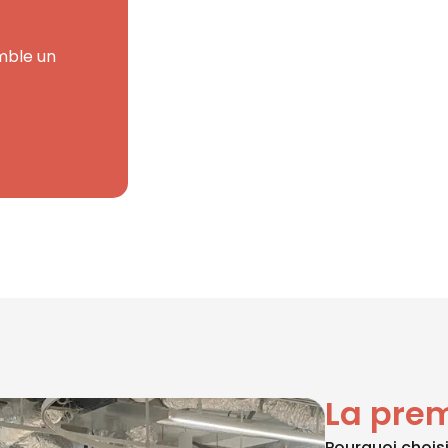
mble un
La prem
Pourquoi choisi