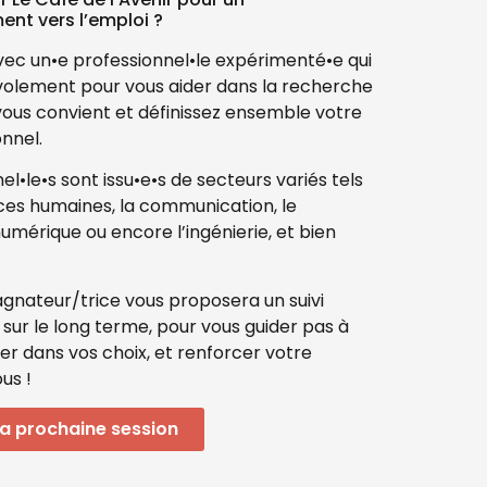
t vers l’emploi ?
vec un•e professionnel•le expérimenté•e qui
olement pour vous aider dans la recherche
 vous convient et définissez ensemble votre
onnel.
l•le•s sont issu•e•s de secteurs variés tels
ces humaines, la communication, le
mérique ou encore l’ingénierie, et bien
nateur/trice vous proposera un suivi
 sur le long terme, pour vous guider pas à
ter dans vos choix, et renforcer votre
us !
 la prochaine session