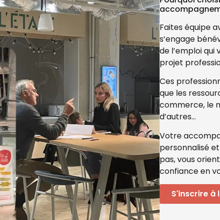
accompagnemen
Faites équipe a
s’engage bénév
de l’emploi qui
projet professi
Ces professionne
que les ressour
commerce, le nu
d’autres…
Votre accompag
personnalisé et
pas, vous orien
confiance en vo
S'inscrire à