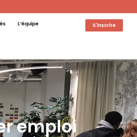
tés
L’équipe
S'inscrire
er emploi