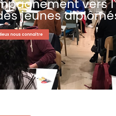
mpagnement vers l
des jeunes diplômé
ieux nous connaître